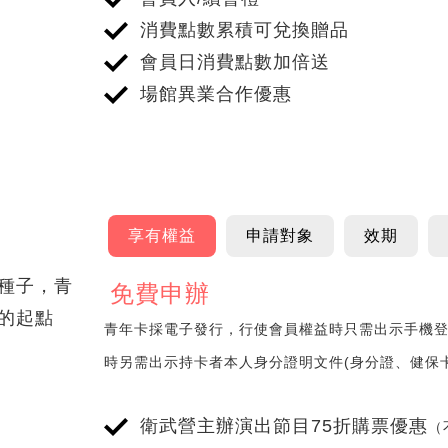
消費點數累積可兌換贈品
會員日消費點數加倍送
場館異業合作優惠
跳
至
享有權益
申請對象
效期
申
種子，青
請
免費申辦
享有權益
的起點
對
青年卡採電子發行，行使會員權益時只需出示手機
象
時另需出示持卡者本人身分證明文件(身分證、健保
頁
籤
衛武營主辦演出節目75折購票優惠
（