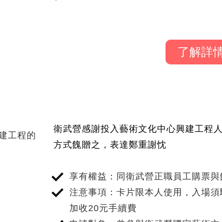
了解詳
跳
至
申
享有權益
衛武營感謝投入藝術文化中心興建工程
建工程的
請
方式餽贈之，表達鄭重謝忱
對
象
享有權益：同衛武營正職員工購票與
頁
注意事項：卡片限本人使用，入場須
籤
加收20元手續費