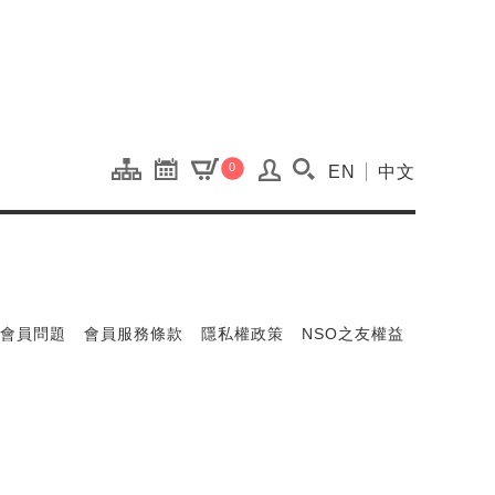
onal Kaohsiung Cent
0
EN
中文
搜尋(開啟搜尋視窗)
會員問題
會員服務條款
隱私權政策
NSO之友權益