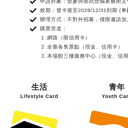
申請對象：曾參與衛武營國家藝術文
效期：發卡後至2028/12/31到期 (
※
辦理方式：不對外招募，僅限邀請加
購票管道：
１.網路（限信用卡）
２.全臺各售票點（現金、信用卡）
３.本場館三樓服務中心（現金、信
離
開
會
生活
青年
員
Lifestyle Card
Youth Ca
卡
介
紹