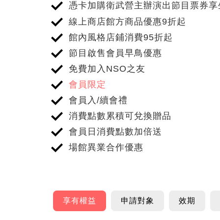
憑卡加購衛武營主辦演出節目票券享
線上商店館方商品優惠9折起
館內風格店鋪消費95折起
節目啟售會員早鳥優惠
免費加入NSO之友
會員
限定
會員入/續會禮
消費點數累積可兌換贈品
會員日消費點數加倍送
場館異業合作優惠
跳
至
享有權益
申請對象
效期
申