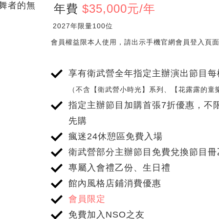
舞者的無
請
年費
$
35,000元/年
享有權益
對
2027年限量100位
象
會員權益限本人使用，請出示手機官網會員登入頁面或
頁
籤
享有衛武營全年指定主辦演出節目每
（不含【衛武營小時光】系列、【花露露的童
指定主辦節目加購首張7折優惠，不
先購
瘋迷24休憩區免費入場
衛武營部分主辦節目免費兌換節目冊
專屬入會禮乙份、生日禮
館內風格店鋪消費優惠
會員限定
免費加入NSO之友