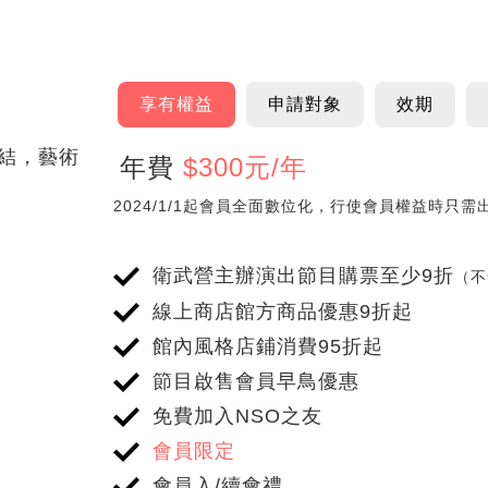
享有權益
申請對象
效期
結，藝術
年費
$
300元/年
享有權益
2024/1/1起會員全面數位化，行使會員權益時只
衛武營主辦演出節目購票至少9折
（不
線上商店館方商品優惠9折起
館內風格店鋪消費95折起
節目啟售會員早鳥優惠
免費加入NSO之友
會員
限定
會員入/續會禮