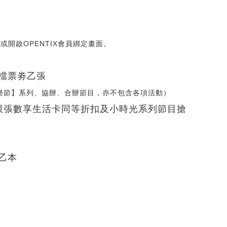
開啟OPENTIX會員綁定畫面。
檔票劵乙張
樂節】系列、協辦、合辦節目，亦不包含各項活動）
限張數享生活卡同等折扣及小時光系列節目搶
乙本