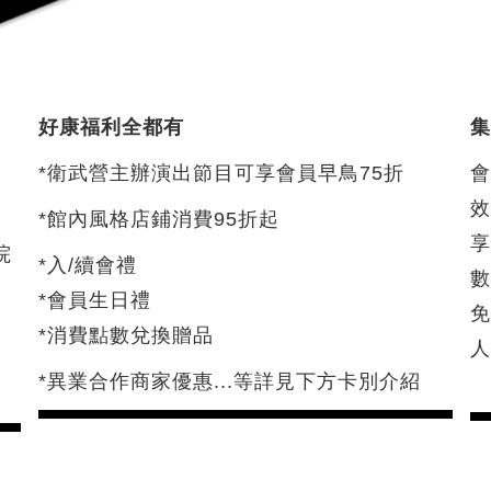
好康福利全都有
與
*衛武營主辦演出節目可享會員早鳥75折
會
效
*館內風格店鋪消費95折起
院
*入/續會禮
數
，
*會員生日禮
*消費點數兌換贈品
*異業合作商家優惠...等詳見下方卡別介紹