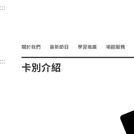
衛武營國家藝術文化中
:::
選單連結區塊，此區塊列有本網站主要連結。
中央內容區塊，為本頁主要內容區。
關於我們
最新節目
學習推廣
場館服務
:::
中央內容區塊，為本頁主要內容區。
卡別介紹