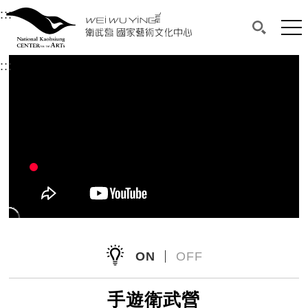
衛武營國家藝術文化中心
衛武營國家藝術文化中心 National Kaohsi
:::
選單連結區塊，此區塊列有本網站主要連結。
中央內容區塊，為本頁主要內容區。
網站
搜尋(開啟
:::
中央內容區塊，為本頁主要內容區。
ON
OFF
手遊衛武營